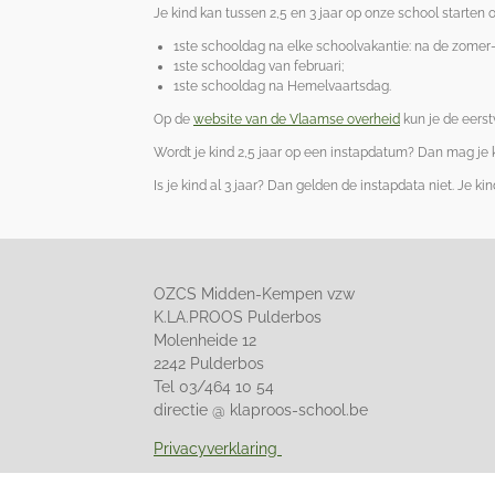
Je kind kan tussen 2,5 en 3 jaar op onze school starten
1ste schooldag na elke schoolvakantie: na de zomer-, 
1ste schooldag van februari;
1ste schooldag na Hemelvaartsdag.
Op de
website van de Vlaamse overheid
kun je de eers
Wordt je kind 2,5 jaar op een instapdatum? Dan mag je k
Is je kind al 3 jaar? Dan gelden de instapdata niet. Je k
OZCS Midden-Kempen vzw
K.LA.PROOS Pulderbos
Molenheide 12
2242 Pulderbos
Tel 03/464 10 54
directie @ klaproos-school.be
Privacyverklaring
Klokkenluidersregeling